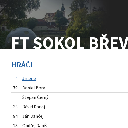
FT SOKOL
BŘE
HRÁČI
#
Jméno
79
Daniel Bora
Štepán Černý
33
Dávid Danaj
94
Ján Dančej
28
Ondřej Daniš