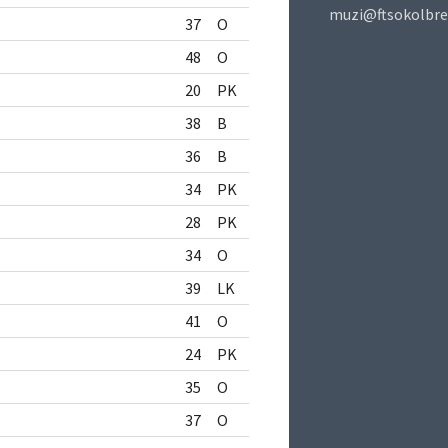
muzi@ftsokolbre
37
O
48
O
20
PK
38
B
36
B
34
PK
28
PK
34
O
39
LK
41
O
24
PK
35
O
37
O