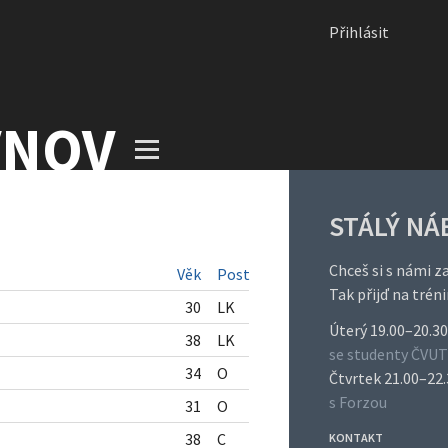
Přihlásit
VNOV
STÁLÝ NÁ
Chceš si s námi z
Věk
Post
Tak přijď na trén
30
LK
Úterý 19.00–20.30
38
LK
se studenty ČVUT
34
O
Čtvrtek 21.00–22
s Forzou
31
O
38
C
KONTAKT