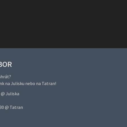
BOR
ahrát?
ink na
Julisku
nebo na
Tatran
!
 @ Juliska
.30 @ Tatran