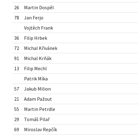
26
Martin Dospěl
78
Jan Ferjo
Vojtěch Frank
36
Filip Hrbek
72
Michal Křivánek
91
Michal Krňák
13
Filip Mechl
Patrik Míka
57
Jakub Milion
21
Adam Pažout
55
Martin Petrdle
29
Tomáš Pilař
69
Miroslav Repčík