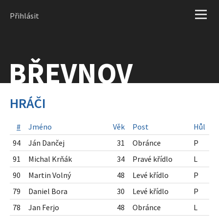
Přihlásit
BŘEVNOV
HRÁČI
#
Jméno
Věk
Post
Hůl
94
Ján Dančej
31
Obránce
P
91
Michal Krňák
34
Pravé křídlo
L
90
Martin Volný
48
Levé křídlo
P
79
Daniel Bora
30
Levé křídlo
P
78
Jan Ferjo
48
Obránce
L