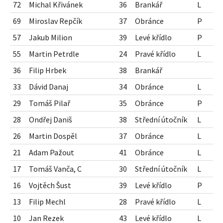
72
Michal Křivánek
36
Brankář
L
69
Miroslav Repčík
37
Obránce
P
57
Jakub Milion
39
Levé křídlo
P
55
Martin Petrdle
24
Pravé křídlo
L
36
Filip Hrbek
38
Brankář
33
Dávid Danaj
34
Obránce
L
29
Tomáš Pilař
35
Obránce
P
28
Ondřej Daniš
38
Střední útočník
L
26
Martin Dospěl
37
Obránce
L
21
Adam Pažout
41
Obránce
L
17
Tomáš Vanča, C
30
Střední útočník
L
16
Vojtěch Šust
39
Levé křídlo
P
13
Filip Mechl
28
Pravé křídlo
L
10
Jan Rezek
43
Levé křídlo
L